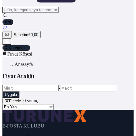
Ara
Sepetim
₺0,00
Kategoriler
Fırsat Köşesi
Anasayfa
Fiyat Aralığı
-
Uygula
0
sonuç
Filtrele
E-POSTA KULÜBÜ