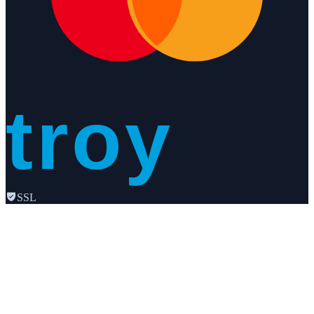
troy
SSL