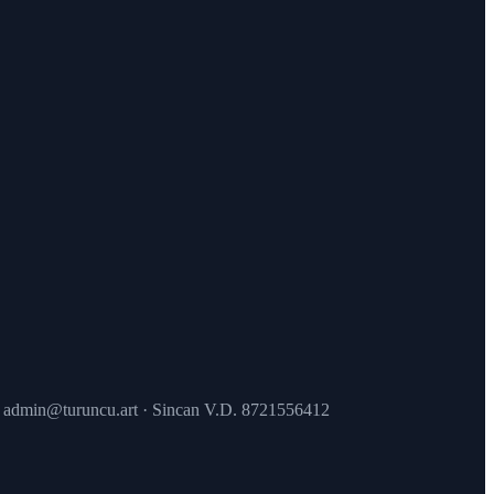
 · admin@turuncu.art · Sincan V.D. 8721556412