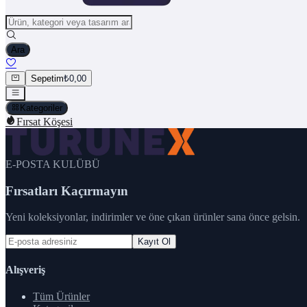
Ara
Sepetim
₺0,00
Kategoriler
Fırsat Köşesi
E-POSTA KULÜBÜ
Fırsatları Kaçırmayın
Yeni koleksiyonlar, indirimler ve öne çıkan ürünler sana önce gelsin.
Kayıt Ol
Alışveriş
Tüm Ürünler