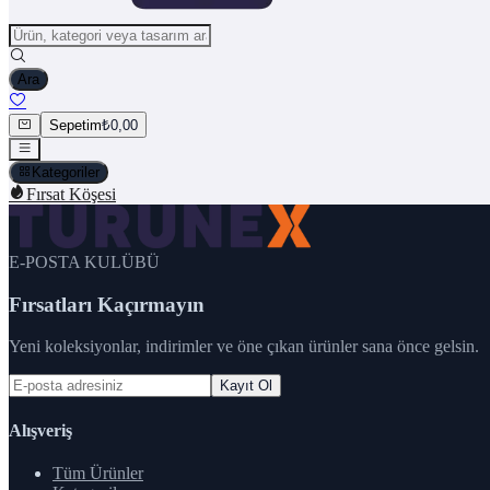
Ara
Sepetim
₺0,00
Kategoriler
Fırsat Köşesi
E-POSTA KULÜBÜ
Fırsatları Kaçırmayın
Yeni koleksiyonlar, indirimler ve öne çıkan ürünler sana önce gelsin.
Kayıt Ol
Alışveriş
Tüm Ürünler