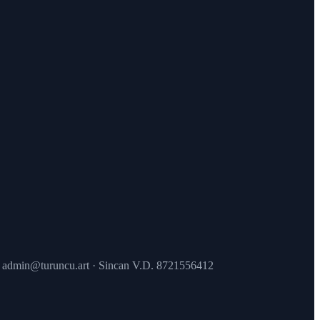
 · admin@turuncu.art · Sincan V.D. 8721556412