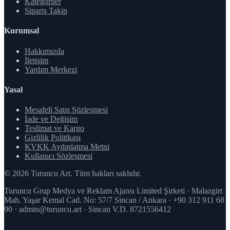
Kategoriler
Sipariş Takip
Kurumsal
Hakkımızda
İletişim
Yardım Merkezi
Yasal
Mesafeli Satış Sözleşmesi
İade ve Değişim
Teslimat ve Kargo
Gizlilik Politikası
KVKK Aydınlatma Metni
Kullanıcı Sözleşmesi
© 2026 Turuncu Art. Tüm hakları saklıdır.
Turuncu Grup Medya ve Reklam Ajansı Limited Şirketi · Malazgirt
Mah. Yaşar Kemal Cad. No: 57/7 Sincan / Ankara · +90 312 911 68
90 · admin@turuncu.art · Sincan V.D. 8721556412