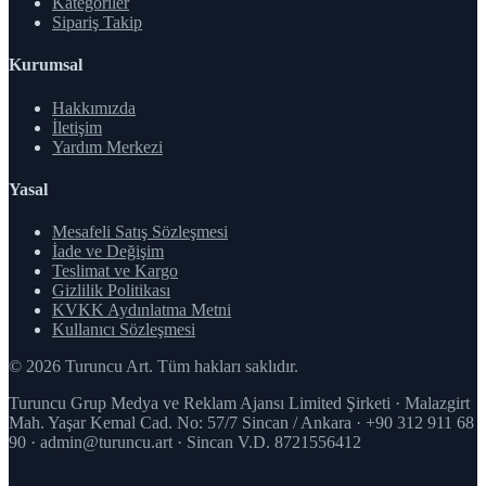
Kategoriler
Sipariş Takip
Kurumsal
Hakkımızda
İletişim
Yardım Merkezi
Yasal
Mesafeli Satış Sözleşmesi
İade ve Değişim
Teslimat ve Kargo
Gizlilik Politikası
KVKK Aydınlatma Metni
Kullanıcı Sözleşmesi
© 2026 Turuncu Art. Tüm hakları saklıdır.
Turuncu Grup Medya ve Reklam Ajansı Limited Şirketi · Malazgirt
Mah. Yaşar Kemal Cad. No: 57/7 Sincan / Ankara · +90 312 911 68
90 · admin@turuncu.art · Sincan V.D. 8721556412