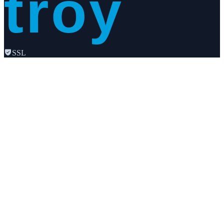
troy
SSL