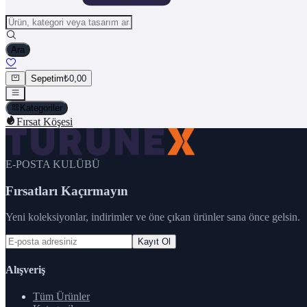
Ara
Sepetim
₺0,00
Kategoriler
Fırsat Köşesi
E-POSTA KULÜBÜ
Fırsatları Kaçırmayın
Yeni koleksiyonlar, indirimler ve öne çıkan ürünler sana önce gelsin.
Kayıt Ol
Alışveriş
Tüm Ürünler