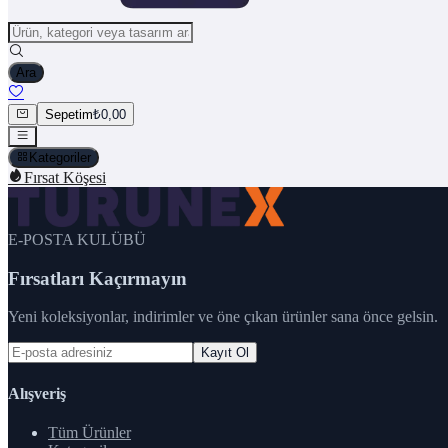
Ara
Sepetim
₺0,00
Kategoriler
Fırsat Köşesi
E-POSTA KULÜBÜ
Fırsatları Kaçırmayın
Yeni koleksiyonlar, indirimler ve öne çıkan ürünler sana önce gelsin.
Kayıt Ol
Alışveriş
Tüm Ürünler