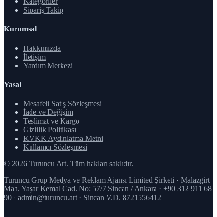
Kategoriler
Sipariş Takip
Kurumsal
Hakkımızda
İletişim
Yardım Merkezi
Yasal
Mesafeli Satış Sözleşmesi
İade ve Değişim
Teslimat ve Kargo
Gizlilik Politikası
KVKK Aydınlatma Metni
Kullanıcı Sözleşmesi
© 2026 Turuncu Art. Tüm hakları saklıdır.
Turuncu Grup Medya ve Reklam Ajansı Limited Şirketi · Malazgirt
Mah. Yaşar Kemal Cad. No: 57/7 Sincan / Ankara · +90 312 911 68
90 · admin@turuncu.art · Sincan V.D. 8721556412