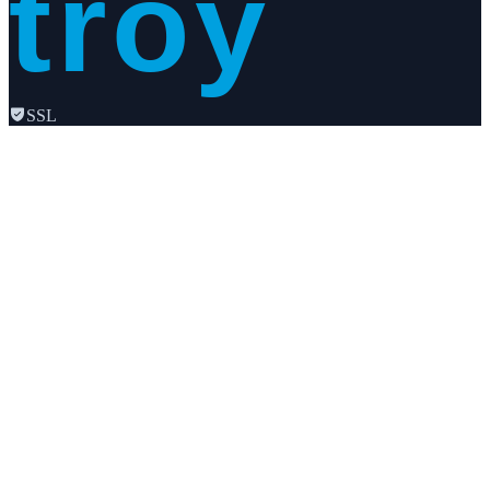
troy
SSL