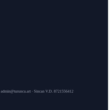
 · admin@turuncu.art · Sincan V.D. 8721556412