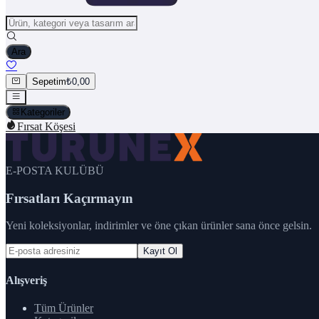
Ara
Sepetim
₺0,00
Kategoriler
Fırsat Köşesi
E-POSTA KULÜBÜ
Fırsatları Kaçırmayın
Yeni koleksiyonlar, indirimler ve öne çıkan ürünler sana önce gelsin.
Kayıt Ol
Alışveriş
Tüm Ürünler