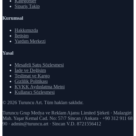
Kategoriler
Sipariş Takip
Kurumsal
Hakkımızda
İletişim
Yardım Merkezi
Yasal
Mesafeli Satış Sözleşmesi
İade ve Değişim
Teslimat ve Kargo
Gizlilik Politikası
KVKK Aydınlatma Metni
Kullanıcı Sözleşmesi
© 2026 Turuncu Art. Tüm hakları saklıdır.
Turuncu Grup Medya ve Reklam Ajansı Limited Şirketi · Malazgirt
Mah. Yaşar Kemal Cad. No: 57/7 Sincan / Ankara · +90 312 911 68
90 · admin@turuncu.art · Sincan V.D. 8721556412