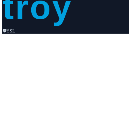
troy
SSL