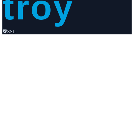
troy
SSL