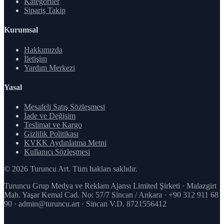
Kategoriler
Sipariş Takip
Kurumsal
Hakkımızda
İletişim
Yardım Merkezi
Yasal
Mesafeli Satış Sözleşmesi
İade ve Değişim
Teslimat ve Kargo
Gizlilik Politikası
KVKK Aydınlatma Metni
Kullanıcı Sözleşmesi
© 2026 Turuncu Art. Tüm hakları saklıdır.
Turuncu Grup Medya ve Reklam Ajansı Limited Şirketi · Malazgirt
Mah. Yaşar Kemal Cad. No: 57/7 Sincan / Ankara · +90 312 911 68
90 · admin@turuncu.art · Sincan V.D. 8721556412