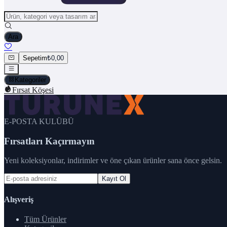
Ara
Sepetim
₺0,00
Kategoriler
Fırsat Köşesi
E-POSTA KULÜBÜ
Fırsatları Kaçırmayın
Yeni koleksiyonlar, indirimler ve öne çıkan ürünler sana önce gelsin.
Kayıt Ol
Alışveriş
Tüm Ürünler